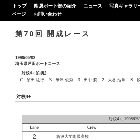
トップ
附属ボート部の紹介
ニュース
写真ギャラリ
ページ
お問い合わせ
第70回 開成レース
1998/05/02
埼玉県戸田ボートコース
対校4+ (白鳳)
C : 須田 紘行
S : 米津 俊秀
3 : 田中 潤
2 : 大谷 浩章
B :
対校4+
対校4+, 1998/05/
Lane
Crew
2
筑波大学附属高校