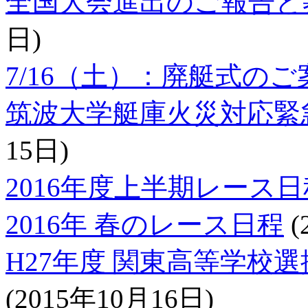
全国大会進出のご報告と
日)
7/16（土）：廃艇式のご
筑波大学艇庫火災対応緊
15日)
2016年度上半期レース日
2016年 春のレース日程
(
H27年度 関東高等学校
(2015年10月16日)