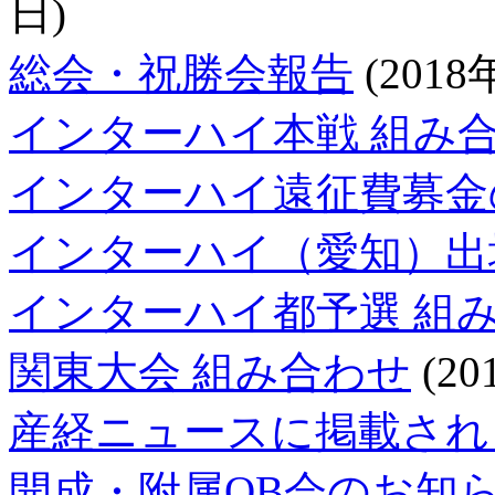
日)
総会・祝勝会報告
(2018
インターハイ本戦 組み
インターハイ遠征費募金
インターハイ（愛知）出
インターハイ都予選 組
関東大会 組み合わせ
(20
産経ニュースに掲載され
開成・附属OB会のお知