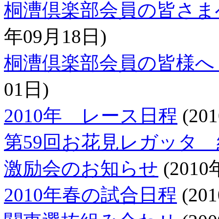
桐漕倶楽部会員の皆さま
年09月18日)
桐漕倶楽部会員の皆様へ
01日)
2010年 レース日程
(20
第59回お花見レガッタ
激励会のお知らせ
(2010
2010年春の試合日程
(20