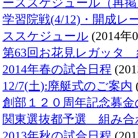
ーススケジュール（再掲
学習院戦(4/12)・開成
ススケジュール
(2014年
第63回お花見レガッタ
2014年春の試合日程
(20
12/7(土):廃艇式のご案内
創部１２０周年記念募金
関東選抜都予選 組み合
2013年秋の試合日程
(20