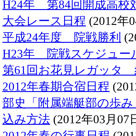
H24年 第84回開成高
大会レース日程
(2012年
平成24年度 院戦勝利
(2
H23年 院戦スケジュー
第61回お花見レガッタ
2012年春期合宿日程
(20
部史「附属端艇部の歩み－1
込み方法
(2012年03月07
2012年春の行事日程
(20