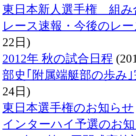
東日本新人選手権 組み
レース速報・今後のレー
22日)
2012年 秋の試合日程
(20
部史｢附属端艇部の歩み
24日)
東日本選手権のお知らせ
インターハイ予選のお知