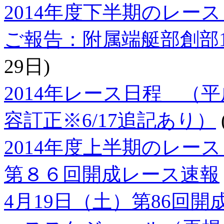
2014年度下半期のレー
ご報告：附属端艇部創部1
29日)
2014年レース日程 （
容訂正※6/17追記あり）
2014年度上半期のレー
第８６回開成レース速報
4月19日（土）第86回