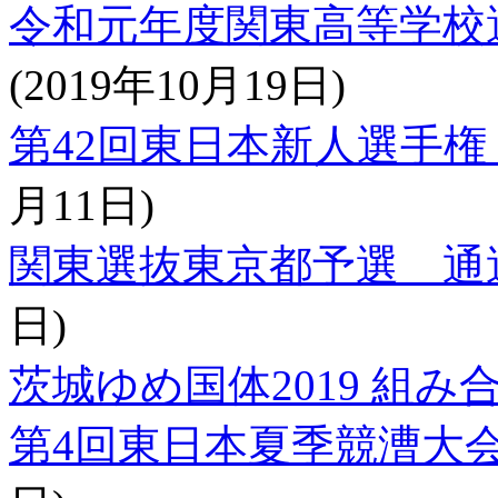
令和元年度関東高等学校
(2019年10月19日)
第42回東日本新人選手
月11日)
関東選抜東京都予選 通
日)
茨城ゆめ国体2019 組み
第4回東日本夏季競漕大