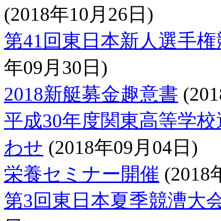
(2018年10月26日)
第41回東日本新人選手
年09月30日)
2018新艇募金趣意書
(20
平成30年度関東高等学校
わせ
(2018年09月04日)
栄養セミナー開催
(2018
第3回東日本夏季競漕大会