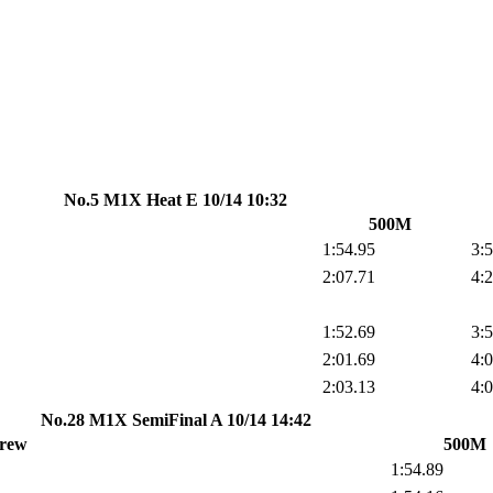
No.5 M1X Heat E 10/14 10:32
500M
1:54.95
3:5
2:07.71
4:2
1:52.69
3:5
2:01.69
4:0
2:03.13
4:0
No.28 M1X SemiFinal A 10/14 14:42
rew
500M
1:54.89