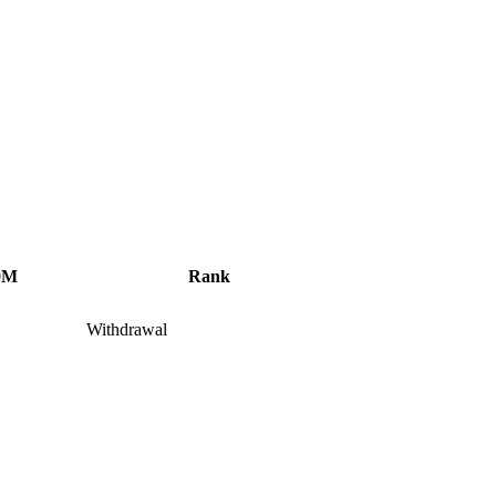
0M
Rank
Withdrawal