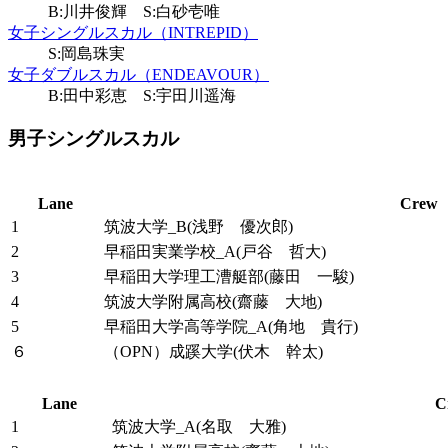
B:川井俊輝 S:白砂壱唯
女子シングルスカル（INTREPID）
S:岡島珠実
女子ダブルスカル（ENDEAVOUR）
B:田中彩恵 S:宇田川遥海
男子シングルスカル
Lane
Crew
1
筑波大学_B(浅野 優次郎)
2
早稲田実業学校_A(戸谷 哲大)
3
早稲田大学理工漕艇部(藤田 一駿)
4
筑波大学附属高校(齋藤 大地)
5
早稲田大学高等学院_A(角地 貴行)
６
（OPN）成蹊大学(伏木 幹太)
Lane
C
1
筑波大学_A(名取 大雅)