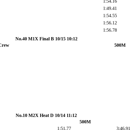
1:54.16
1:49.41
1:54.55
1:56.12
1:56.78
No.40 M1X Final B 10/15 10:12
Crew
500M
No.10 M2X Heat D 10/14 11:12
500M
1:51.77
3:46.9