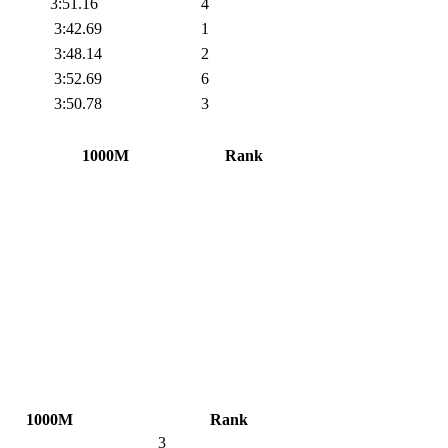
3:51.16
4
3:42.69
1
3:48.14
2
3:52.69
6
3:50.78
3
1000M
Rank
1000M
Rank
1
3