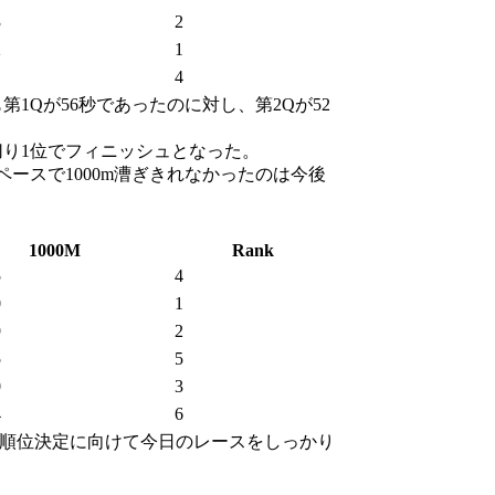
3
2
2
1
1
4
Qが56秒であったのに対し、第2Qが52
切り1位でフィニッシュとなった。
スで1000m漕ぎきれなかったのは今後
1000M
Rank
5
4
0
1
9
2
5
5
0
3
4
6
順位決定に向けて今日のレースをしっかり