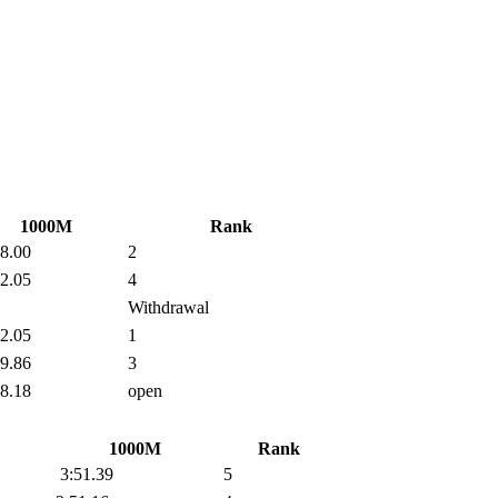
1000M
Rank
8.00
2
2.05
4
Withdrawal
2.05
1
9.86
3
8.18
open
1000M
Rank
3:51.39
5