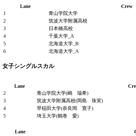
Lane
Crew
1
青山学院大学
2
筑波大学附属高校
3
日本橋高校
4
千葉大学_A
5
北海道大学_B
6
北海道大学_A
女子シングルスカル
Lane
Cr
2
青山学院大学(嶋 瑞希)
3
筑波大学附属高校(岡島 珠実)
4
早稲田大学(奈良岡 寛子)
5
埼玉大学(鶴巻 愛)
Lane