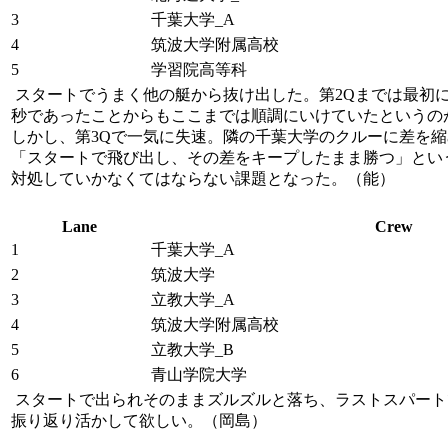
3
千葉大学_A
4
筑波大学附属高校
5
学習院高等科
スタートでうまく他の艇から抜け出した。第2Qまでは最初に
秒であったことからもここまでは順調にいけていたというの
しかし、第3Qで一気に失速。隣の千葉大学のクルーに差を縮
「スタートで飛び出し、その差をキープしたまま勝つ」という
対処していかなくてはならない課題となった。（能）
Lane
Crew
1
千葉大学_A
2
筑波大学
3
立教大学_A
4
筑波大学附属高校
5
立教大学_B
6
青山学院大学
スタートで出られそのままズルズルと落ち、ラストスパート
振り返り活かして欲しい。（岡島）