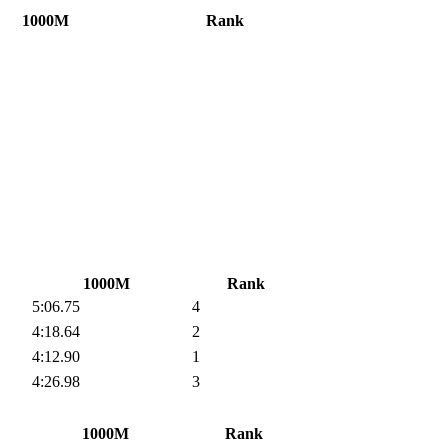
1000M
Rank
1000M
Rank
5:06.75
4
4:18.64
2
4:12.90
1
4:26.98
3
1000M
Rank