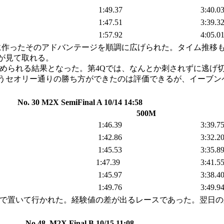
1:49.37
3:40.0
1:47.51
3:39.3
1:57.92
4:05.0
作ったそのアドバンテージを順調に広げられた。タイム推移も第1
が見て取れる。
められる結果となった。第4Qでは、なんとか刺されずに逃げ
セオリー通りの勝ち方ができたのは評価できるが、イーブンペー
No. 30 M2X SemiFinal A 10/14 14:58
500M
1:46.39
3:39.7
1:42.86
3:32.2
1:45.53
3:35.8
1:47.39
3:41.5
1:45.97
3:38.4
1:49.76
3:49.9
で置いて行かれた。経験値の差が出るレースであった。翌日の
No.48 M2X Final B 10/15 11:08