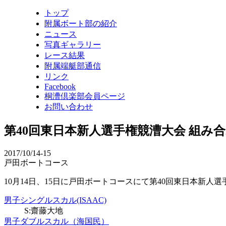
トップ
附属ボート部の紹介
ニュース
写真ギャラリー
レース結果
附属端艇部通信
リンク
Facebook
桐漕倶楽部会員ページ
お問い合わせ
第40回東日本新人選手権競漕大会 組み
2017/10/14-15
戸田ボートコース
10月14日、15日に戸田ボートコースにて第40回東日本新
男子シングルスカル(ISAAC)
S:齋藤大地
男子ダブルスカル（海国民）