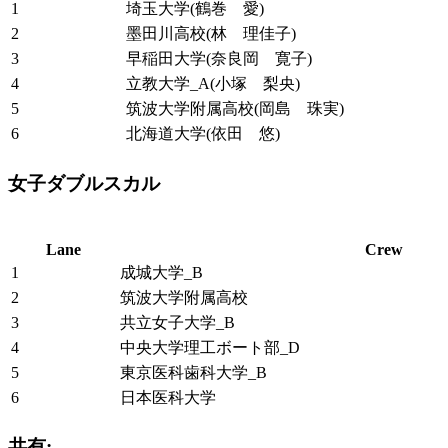
1
埼玉大学(鶴巻 愛)
2
墨田川高校(林 理佳子)
3
早稲田大学(奈良岡 寛子)
4
立教大学_A(小塚 梨央)
5
筑波大学附属高校(岡島 珠実)
6
北海道大学(依田 悠)
女子ダブルスカル
Lane
Crew
1
成城大学_B
2
筑波大学附属高校
3
共立女子大学_B
4
中央大学理工ボート部_D
5
東京医科歯科大学_B
6
日本医科大学
共有: