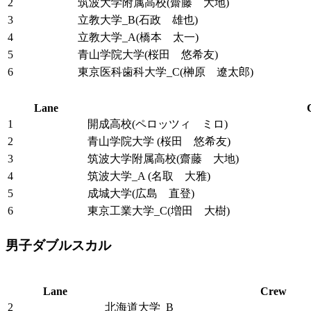
2
筑波大学附属高校(齋藤 大地)
3
立教大学_B(石政 雄也)
4
立教大学_A(橋本 太一)
5
青山学院大学(桜田 悠希友)
6
東京医科歯科大学_C(榊原 遼太郎)
Lane
1
開成高校(ペロッツィ ミロ)
2
青山学院大学 (桜田 悠希友)
3
筑波大学附属高校(齋藤 大地)
4
筑波大学_A (名取 大雅)
5
成城大学(広島 直登)
6
東京工業大学_C(増田 大樹)
男子ダブルスカル
Lane
Crew
2
北海道大学_B