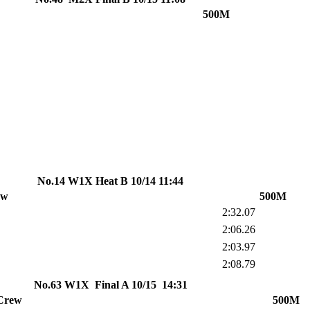
500M
No.14 W1X Heat B 10/14 11:44
ew
500M
2:32.07
2:06.26
2:03.97
2:08.79
No.63 W1X Final A 10/15 14:31
Crew
500M