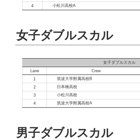
小松川高校A
4
女子ダブルスカル
女子ダブルスカル 11
Lane
Crew
筑波大学附属高校B
1
日本橋高校
2
小松川高校
3
筑波大学附属高校A
4
男子ダブルスカル