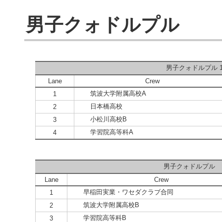
男子クォドルプル
男子クォドルプル 10
Lane
Crew
筑波大学附属高校A
1
日本橋高校
2
小松川高校B
3
学習院高等科A
4
男子クォドルプル 11
Lane
Crew
早稲田実業・ワセダクラブ合同
1
筑波大学附属高校B
2
学習院高等科B
3