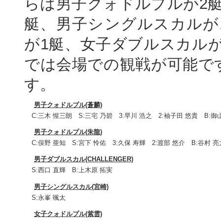
らは男子クォドルプルが2
艇、男子シングルスカルが
が1艇、女子ダブルスカル
では会場での観戦が可能で
す。
男子クォドルプル(蒼麟)
C:三木 惺三朗 S:三宅 乃碧 3:早川 浩之 2:袖子田 悠貴 B:御
男子クォドルプル(朱龍)
C:俣野 亜知 S:宮下 怜佑 3:久保 寿輝 2:渡部 悠介 B:谷村 
男子ダブルスカル(CHALLENGER)
S:西口 直輝 B:上木原 拓実
男子シングルスカル(宮崎)
S:永峯 颯太
女子クォドルプル(紫雲)