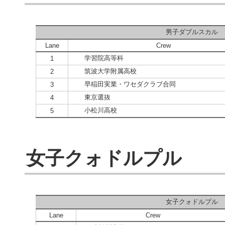
男子ダブルスカル 11
Lane
Crew
学習院高等科
1
筑波大学附属高校
2
早稲田実業・ワセダクラブ合同
3
東京選抜
4
小松川高校
5
女子クォドルプル
女子クォドルプル 11
Lane
Crew