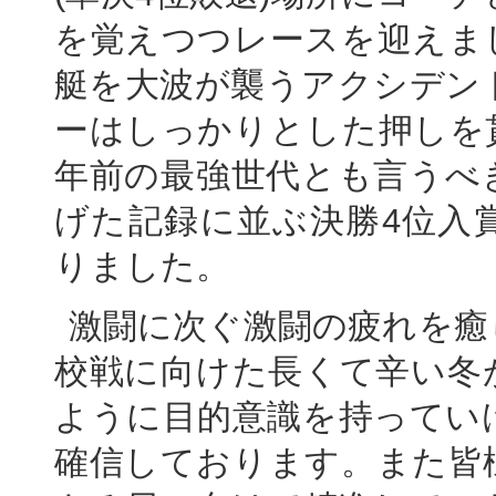
を覚えつつレースを迎えま
艇を大波が襲うアクシデン
ーはしっかりとした押しを
年前の最強世代とも言うべ
げた記録に並ぶ決勝4位入
りました。
激闘に次ぐ激闘の疲れを癒
校戦に向けた長くて辛い冬
ように目的意識を持ってい
確信しております。また皆