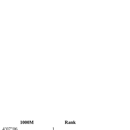
1000M
Rank
4’07″06
1