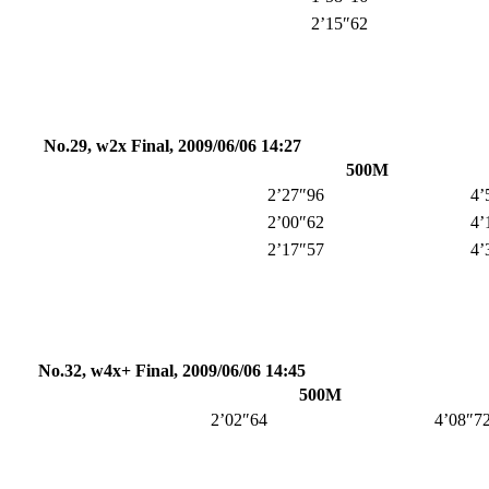
2’15″62
No.29, w2x Final, 2009/06/06 14:27
500M
2’27″96
4’
2’00″62
4’
2’17″57
4’
No.32, w4x+ Final, 2009/06/06 14:45
500M
2’02″64
4’08″7