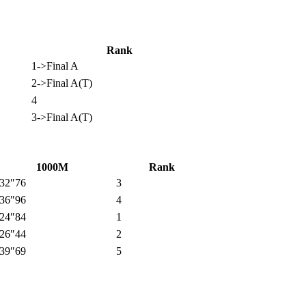
Rank
1->Final A
2->Final A(T)
4
3->Final A(T)
1000M
Rank
’32″76
3
’36″96
4
’24″84
1
’26″44
2
’39″69
5