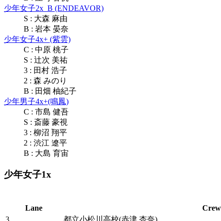
少年女子2x_B (ENDEAVOR)
S : 大森 麻由
B : 岩本 晏奈
少年女子4x+ (紫雲)
C : 中原 桃子
S : 辻次 美祐
3 : 田村 浩子
2 : 森 みのり
B : 田畑 柚紀子
少年男子4x+(鳴鳳)
C : 市島 健吾
S : 斎藤 豪視
3 : 柳沼 翔平
2 : 渋江 遼平
B : 大島 育宙
少年女子1x
Lane
Crew
3
都立小松川高校(赤津 杏奈)