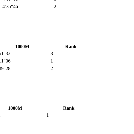
4’35″46
2
1000M
Rank
51″33
3
11″06
1
39″28
2
1000M
Rank
2
1