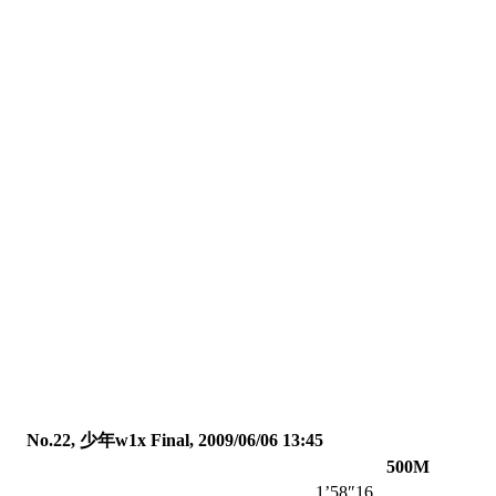
No.22, 少年w1x Final, 2009/06/06 13:45
500M
1’58″16