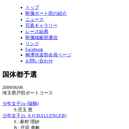
トップ
附属ボート部の紹介
ニュース
写真ギャラリー
レース結果
附属端艇部通信
リンク
Facebook
桐漕倶楽部会員ページ
お問い合わせ
国体都予選
2009/06/06
埼玉県戸田ボートコース
少年女子1x (瑞鶴)
S:児玉 恵
少年女子2x_A (CHALLENGER)
S : 家村 理紗
B : 庄司 香帆