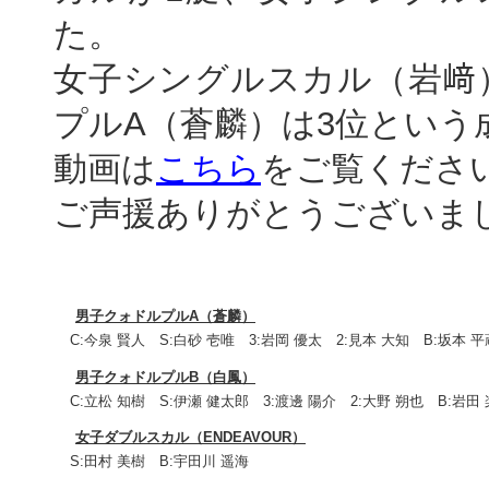
た。
女子シングルスカル（岩﨑
プルA（蒼麟）は3位という
動画は
こちら
をご覧くださ
ご声援ありがとうございま
男子クォドルプルA（蒼麟）
C:今泉 賢人 S:白砂 壱唯 3:岩岡 優太 2:見本 大知 B:坂本 平
男子クォドルプルB（白鳳）
C:立松 知樹 S:伊瀬 健太郎 3:渡邊 陽介 2:大野 朔也 B:岩田 
女子ダブルスカル（ENDEAVOUR）
S:田村 美樹 B:宇田川 遥海