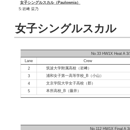
女子シングルスカル（Paulownia）
S:岩﨑 栞乃
女子シングルスカル
No.33 HW1X Heat A 3/
Lane
Crew
筑波大学附属高校（岩﨑）
2
浦和女子第一高等学校_B（小山）
3
文京学院大学女子高校（郡）
4
本所高校_B（藤井）
5
No.112 HW1X Final A 3