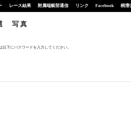
ー
レース結果
附属端艇部通信
リンク
Facebook
桐漕
選 写真
は以下にパスワードを入力してください。