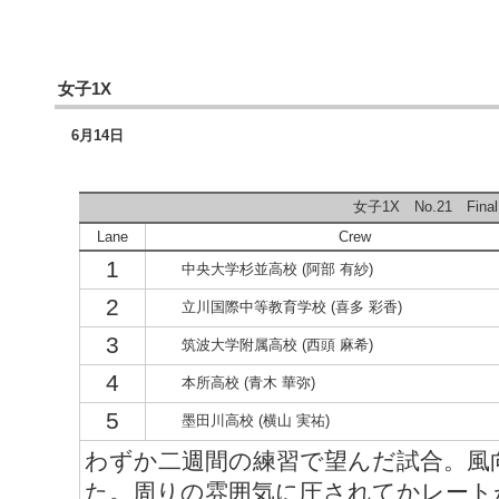
女子1X
6月14日
女子1X No.21 Final
Lane
Crew
1
中央大学杉並高校 (阿部 有紗)
2
立川国際中等教育学校 (喜多 彩香)
3
筑波大学附属高校 (西頭 麻希)
4
本所高校 (青木 華弥)
5
墨田川高校 (横山 実祐)
わずか二週間の練習で望んだ試合。風
た。周りの雰囲気に圧されてかレート