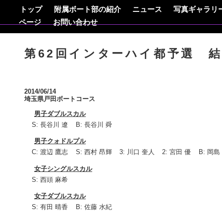
トップ
附属ボート部の紹介
ニュース
写真ギャラリ
ページ
お問い合わせ
第62回インターハイ都予選 
2014/06/14
埼玉県戸田ボートコース
男子ダブルスカル
S: 長谷川 遼
B: 長谷川 舜
男子クォドルプル
C: 渡辺 鷹志
S: 西村 昂輝
3: 川口 奎人
2: 宮田 優
B: 岡島
女子シングルスカル
S: 西頭 麻希
女子ダブルスカル
S: 有田 晴香
B: 佐藤 水紀