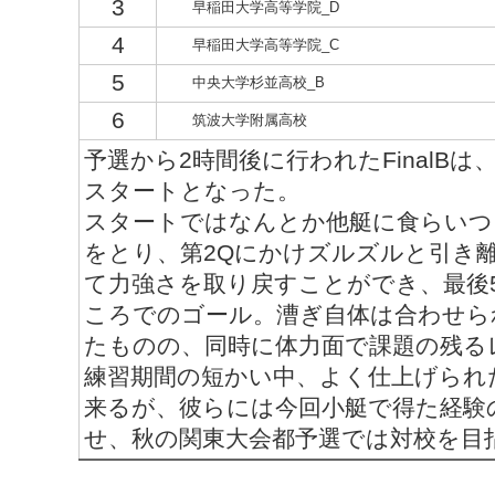
3
早稲田大学高等学院_D
4
早稲田大学高等学院_C
5
中央大学杉並高校_B
6
筑波大学附属高校
予選から2時間後に行われたFinalB
スタートとなった。
スタートではなんとか他艇に食らいつ
をとり、第2Qにかけズルズルと引き
て力強さを取り戻すことができ、最後
ころでのゴール。漕ぎ自体は合わせら
たものの、同時に体力面で課題の残る
練習期間の短かい中、よく仕上げられ
来るが、彼らには今回小艇で得た経験
せ、秋の関東大会都予選では対校を目指