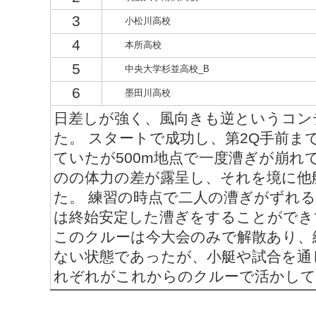
3
小松川高校
4
本所高校
5
中央大学杉並高校_B
6
墨田川高校
日差しが強く、風向きも逆というコン
た。 スタートで成功し、第2Q手前ま
ていたが500m地点で一度漕ぎが崩れ
のの体力の差が露呈し、それを境に他
た。 練習の時点で二人の漕ぎがずれ
は終始安定した漕ぎをすることができ
このクルーは今大会のみで解散あり、
ない状態であったが、小艇や試合を通
れぞれがこれからのクルーで活かしてほ