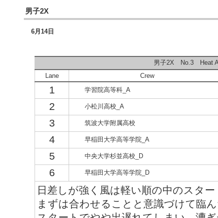
男子2X
6月14日
男子2X No.3 Heat A
Lane
Crew
1
学習院高等科_A
2
小松川高校_A
3
筑波大学附属高校
4
早稲田大学高等学院_A
5
中央大学杉並高校_D
6
早稲田大学高等学院_D
日差しが強く風は軽い順の中のスター
まずは合わせることと意識づけて臨ん
スタートでやや出遅れてしまい、漕ぎ