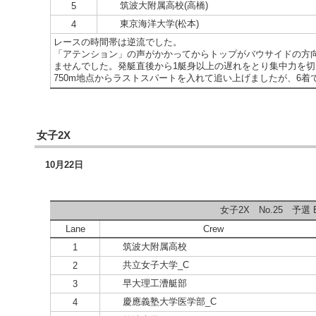
筑波大附属高校(高橋)
5
東京海洋大学(松本)
4
レースの時間帯は逆流でした。
「アテンション」の声がかかってからトップがバウサイドの方
ませんでした。発艇直後から1艇身以上の遅れをとり集中力を
750m地点からラストスパートを入れて追い上げましたが、6着
女子2X
10月22日
女子2X No.25 予選 B
Lane
Crew
筑波大附属高校
1
共立女子大学_C
2
早大理工漕艇部
3
慶應義塾大学医学部_C
4