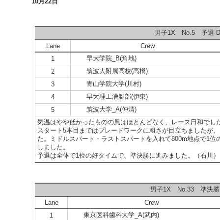
10月22日
男子1X No.5 予選 D
Lane
Crew
早大学院_B(角地)
1
筑波大附属高校(高橋)
2
青山学院大学(川村)
3
早大理工漕艇部(伊東)
4
筑波大学_A(仲清)
5
気温はやや低かったものの風はほとんどなく、レース日和でし
スタート5本目まではブレードワークに粗さが目立ちましたが
た。ミドルスパート・ラストスパートを入れて800m地点で1
しました。
予選は全体で1位の好タイムで、準決勝に進みました。（石川）
男子1X No.33 準決勝 
Lane
Crew
東京医科歯科大学_A(武内)
1