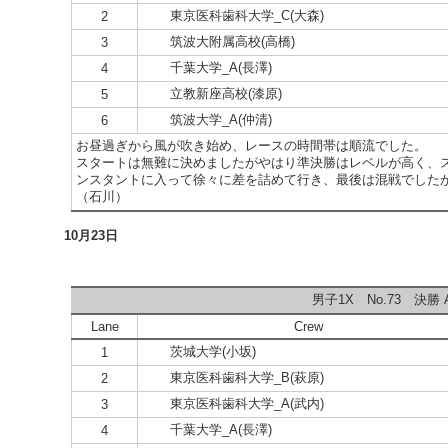
東京医科歯科大学_C(大森)
2
筑波大附属高校(高橋)
3
千葉大学_A(長澤)
4
立教新座高校(漆原)
5
筑波大学_A(仲清)
6
お昼過ぎから風が吹き始め、レースの時間帯は順流でした。
スタートは無難に決めましたがやはり準決勝はレベルが高く、
ンスタントに入って徐々に差を詰めて行き、最後は混戦でした
（石川）
10月23日
男子1X No.73 決勝 A
Lane
Crew
茨城大学(小坂)
1
東京医科歯科大学_B(萩原)
2
東京医科歯科大学_A(武内)
3
千葉大学_A(長澤)
4