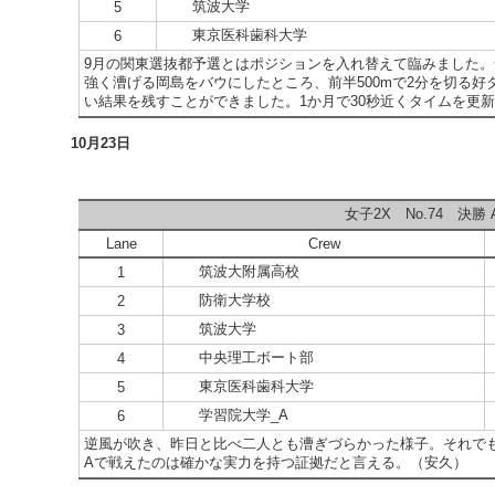
筑波大学
5
東京医科歯科大学
6
9月の関東選抜都予選とはポジションを入れ替えて臨みました
強く漕げる岡島をバウにしたところ、前半500mで2分を切る好タ
い結果を残すことができました。1か月で30秒近くタイムを更
10月23日
女子2X No.74 決勝 A
Lane
Crew
筑波大附属高校
1
防衛大学校
2
筑波大学
3
中央理工ボート部
4
東京医科歯科大学
5
学習院大学_A
6
逆風が吹き、昨日と比べ二人とも漕ぎづらかった様子。それでも2
Aで戦えたのは確かな実力を持つ証拠だと言える。（安久）