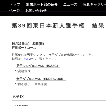
トップ
附属ボート部の紹介
ニュース
写真ギャラリ
ページ
お問い合わせ
第39回東日本新人選手権 結果
10月22日(土)、23日(日)
戸田ボートコース
附属からは男子シングル、女子ダブルが出漕いたしました。
動画は
こちら
からご覧ください。
男子シングルスカル（ISAAC）
S:高橋宣成
女子ダブルスカル（ENDEAVOUR）
S:白石桃子 B:岡島珠実
男子1X