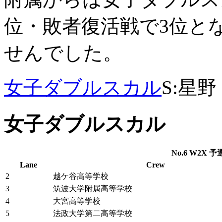
位・敗者復活戦で3位と
せんでした。
女子ダブルスカル
S:星野
女子
ダブルスカル
No.6 W2X 予選
Lane
Crew
2
越ケ谷高等学校
3
筑波大学附属高等学校
4
大宮高等学校
5
法政大学第二高等学校