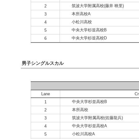
筑波大学附属高校(藤井 映里)
2
本所高校A
3
小松川高校
4
中央大学杉並高校B
5
中央大学杉並高校D
6
男子シングルスカル
Lane
C
中央大学杉並高校B
1
本所高校
2
筑波大学附属高校(佐藤龍兵)
3
中央大学杉並高校A
4
小松川高校A
5