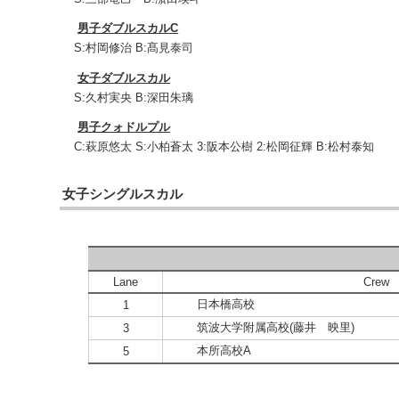
男子ダブルスカルC
S:村岡修治 B:髙見泰司
女子ダブルスカル
S:久村実央 B:深田朱璃
男子クォドルプル
C:萩原悠太 S:小柏蒼太 3:阪本公樹 2:松岡征輝 B:松村泰知
女子シングルスカル
Lane
Crew
日本橋高校
1
筑波大学附属高校(藤井 映里)
3
本所高校A
5