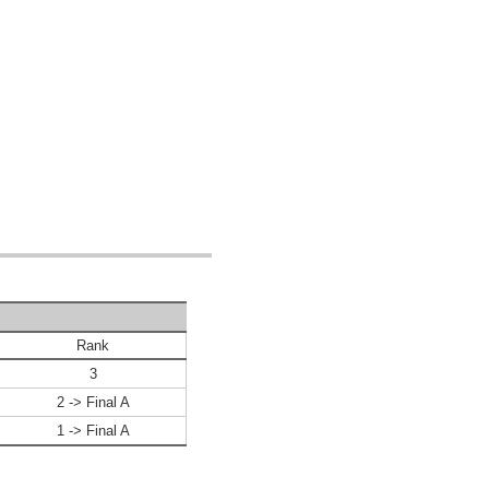
Rank
3
2 -> Final A
1 -> Final A