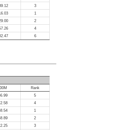
39.12
3
16.03
1
29.00
2
57.26
4
02.47
6
000M
Rank
36.99
5
22.58
4
58.54
1
58.89
2
22.25
3