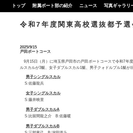
トップ
附属ボート部の紹介
ニュース
写真ギャラリ
令和7年度関東高校選抜都予
2025/9/15
戸田ボートコース
9月15日（月）に埼玉県戸田市の戸田ボートコースで令和7年
ルスカルが3艇、女子ダブルスカル1艇、男子クォドルプル1艇が
男子シングルスカル
S:佐藤龍兵
女子シングルスカル
S:藤井映里
男子ダブルスカルA
S:比留間龍之介 B:佐藤暖
男子ダブルスカルB
S:三部竜己 B:濵田瑛斗