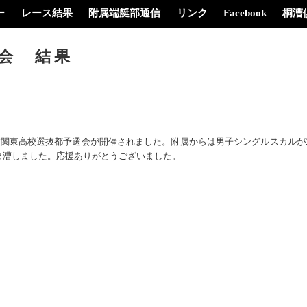
ー
レース結果
附属端艇部通信
リンク
Facebook
桐漕
選会 結果
度関東高校選抜都予選会が開催されました。附属からは男子シングルスカルが
出漕しました。応援ありがとうございました。