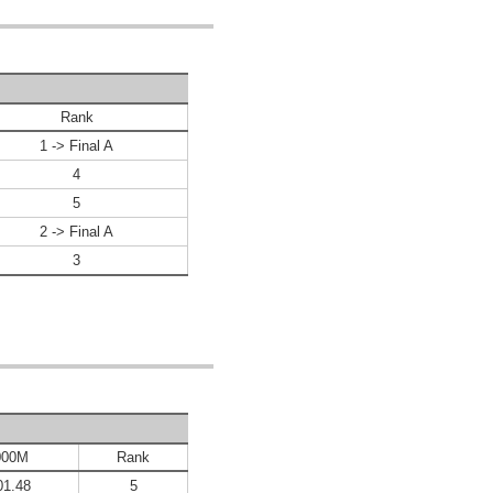
Rank
1 -> Final A
4
5
2 -> Final A
3
000M
Rank
01.48
5