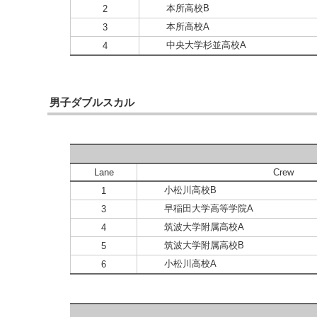
本所高校B
2
本所高校A
3
中央大学杉並高校A
4
男子ダブルスカル
Lane
Crew
小松川高校B
1
早稲田大学高等学院A
3
筑波大学附属高校A
4
筑波大学附属高校B
5
小松川高校A
6