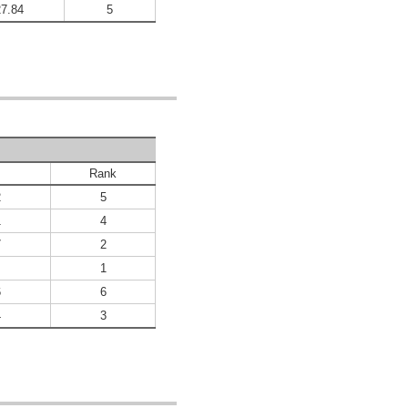
27.84
5
Rank
2
5
1
4
7
2
1
1
6
6
4
3