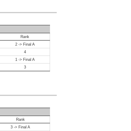
Rank
2 -> Final A
4
1 -> Final A
3
Rank
3 -> Final A