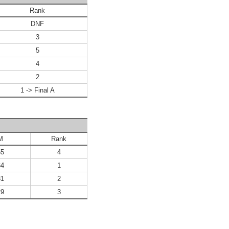
Rank
DNF
3
5
4
2
1 -> Final A
M
Rank
55
4
64
1
81
2
29
3