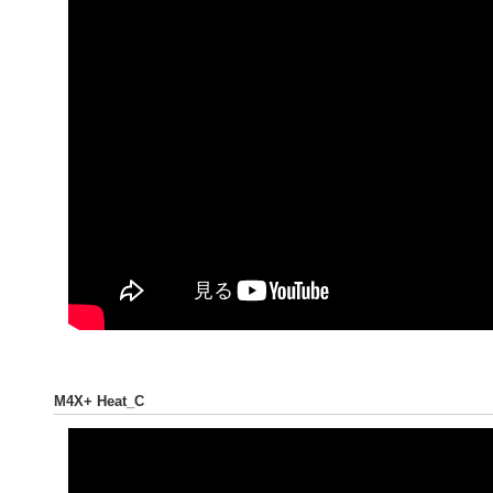
M4X+ Heat_C