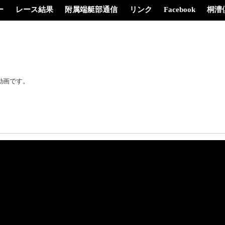
ー
レース結果
附属端艇部通信
リンク
Facebook
桐漕
動画です。